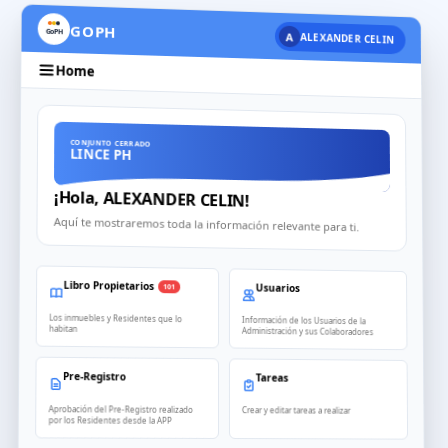
GOPH
GoPH
A
ALEXANDER CELIN
Home
CONJUNTO CERRADO
LINCE PH
¡Hola, ALEXANDER CELIN!
Aquí te mostraremos toda la información relevante para ti.
Libro Propietarios
Usuarios
101
Los inmuebles y Residentes que lo
Información de los Usuarios de la
habitan
Administración y sus Colaboradores
Pre-Registro
Tareas
Aprobación del Pre-Registro realizado
Crear y editar tareas a realizar
por los Residentes desde la APP