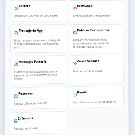
Cartera
Peticiones
Realiza solicitudes y seguimiento
Actualiza la Cartera de la Copropiedad
Publicar Documentos
Mensajería App
Comparte documentos con tu
Envía mensajes instantáneos a la App de
comunidad para que puedan ser
la comunidad mediante notificaciones
consultados desde la App
push
Zonas Sociales
Mensajes Portería
Realiza reservas de zonas
Establece comunicación directa con el
personal de portería a través de esta
sección
Ronda
Reservas
Consulta los informes de los ronderos
Aprobar o Denegar Reservas
Informes
Reportes e Informes