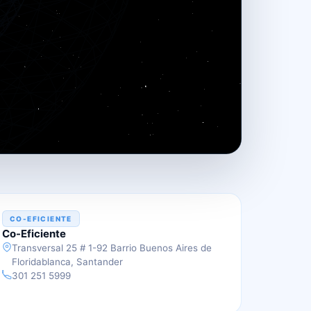
DOCTOR P.H.
CO-EFICIENTE
Co-Eficiente
Transversal 25 # 1-92 Barrio Buenos Aires de
Floridablanca, Santander
301 251 5999