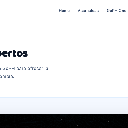
Home
Asambleas
GoPH One
pertos
a GoPH para ofrecer la
lombia.
CO-EFICIENTE