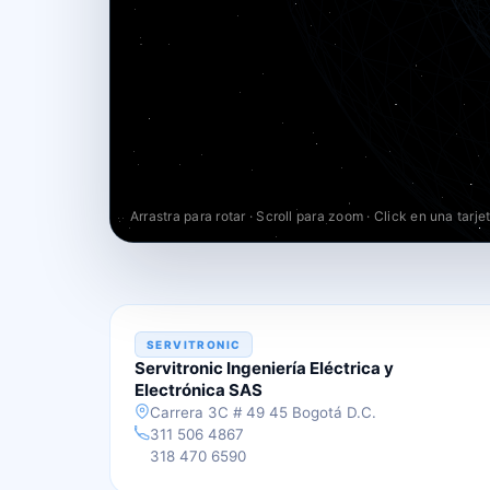
ENTORNOGV
Arrastra para rotar · Scroll para zoom · Click en una tarje
SERVITRONIC
Servitronic Ingeniería Eléctrica y
Electrónica SAS
Carrera 3C # 49 45 Bogotá D.C.
311 506 4867
318 470 6590