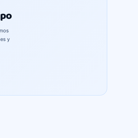
ipo
emos
es y