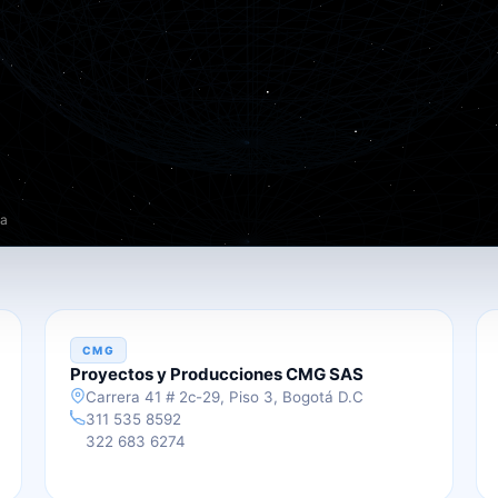
CDS
ta
CMG
Proyectos y Producciones CMG SAS
Carrera 41 # 2c-29, Piso 3, Bogotá D.C
311 535 8592
322 683 6274