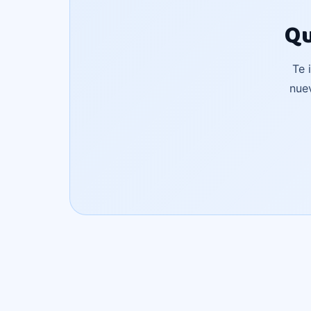
Qu
Te 
nue