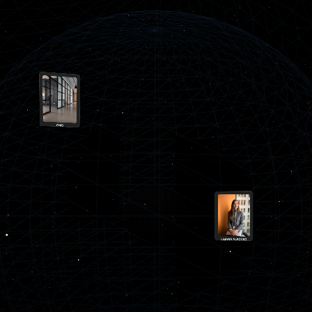
SERVITRONIC
CMG
LILIANA ALFONSO