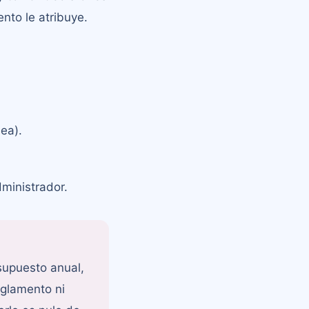
nto le atribuye.
lea).
dministrador.
supuesto anual,
eglamento ni