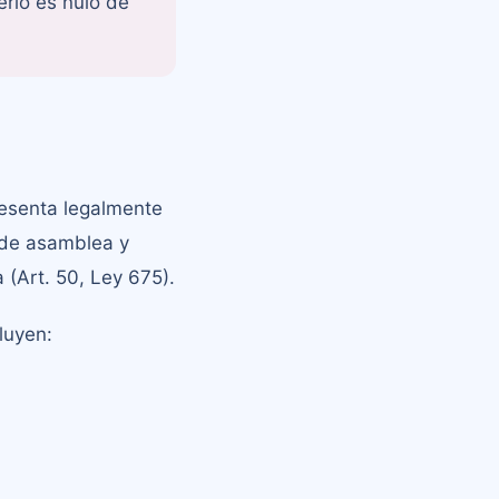
erlo es nulo de
resenta legalmente
s de asamblea y
(Art. 50, Ley 675).
luyen: