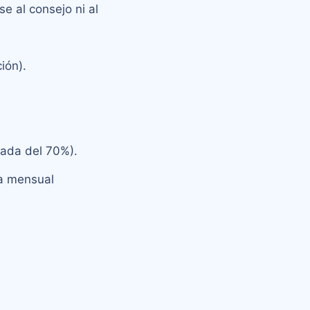
e al consejo ni al
ión).
cada del 70%).
ta mensual