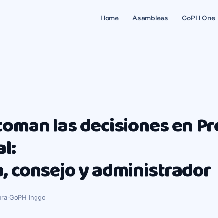
Home
Asambleas
GoPH One
toman las decisiones en P
l:
, consejo y administrador
ura
·
GoPH Inggo