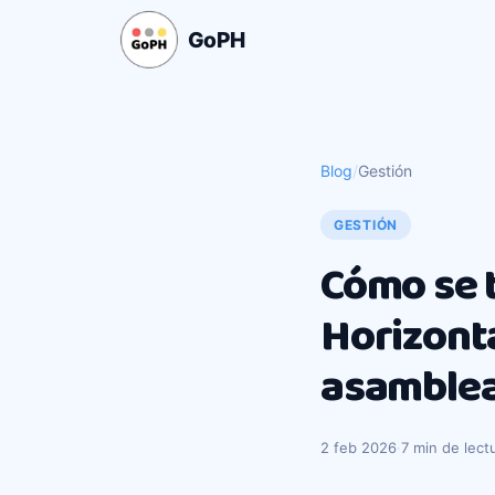
GoPH
Blog
/
Gestión
GESTIÓN
Cómo se 
Horizonta
asamblea
2 feb 2026
·
7 min de lect